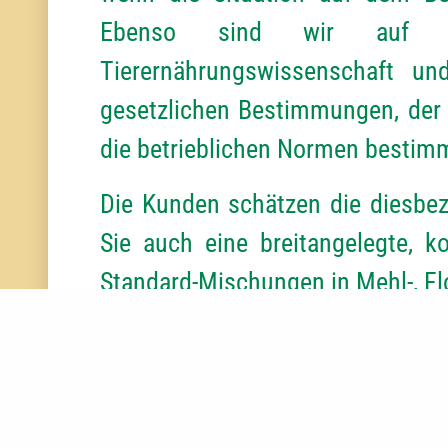
Ebenso sind wir auf d
Tierernährungswissenschaft und
gesetzlichen Bestimmungen, der 
die betrieblichen Normen bestimm
Die Kunden schätzen die diesbez
Sie auch eine breitangelegte, ko
Standard-Mischungen in Mehl-, Fl
Bei den
Schweinefutterlösu
Produktionskette an: Ferkelstart
Galtsauen und für säugende Sa