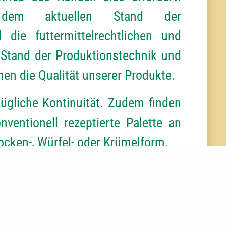
em aktuellen Stand der
 die futtermittelrechtlichen und
Stand der Produktionstechnik und
en die Qualität unserer Produkte.
ügliche Kontinuität. Zudem finden
nventionell rezeptierte Palette an
ocken-, Würfel- oder Krümelform.
ngen
bieten wir die ganze
er, Ferkelfutter, Morenfutter für
uen, Jagermastfutter, Vormast-,